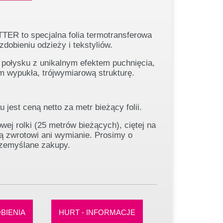
R to specjalna folia termotransferowa
dobieniu odzieży i tekstyliów.
 połysku z unikalnym efektem puchnięcia,
m wypukła, trójwymiarową strukturę.
 jest ceną netto za metr bieżący folii.
wej rolki (25 metrów bieżących), ciętej na
ją zwrotowi ani wymianie. Prosimy o
zemyślane zakupy.
BIENIA
HURT - INFORMACJE