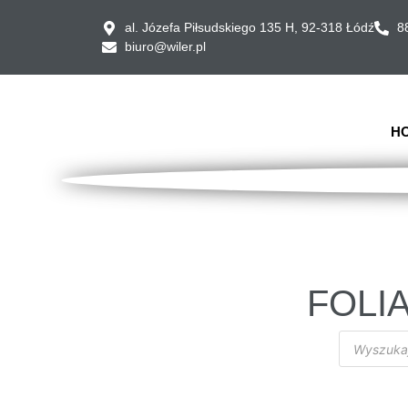
al. Józefa Piłsudskiego 135 H, 92-318 Łódź
8
biuro@wiler.pl
H
FOLIA