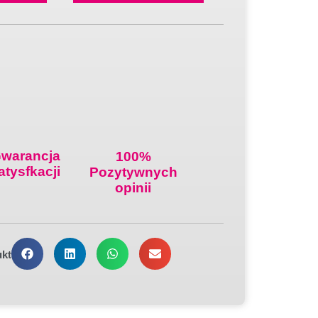
warancja
100%
atysfkacji
Pozytywnych
opinii
ukt