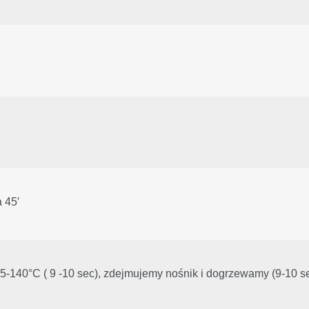
a 45′
5-140°C ( 9 -10 sec), zdejmujemy nośnik i dogrzewamy (9-10 s