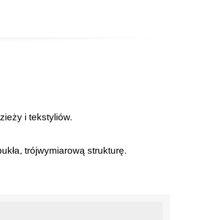
ży i tekstyliów.
kła, trójwymiarową strukturę.