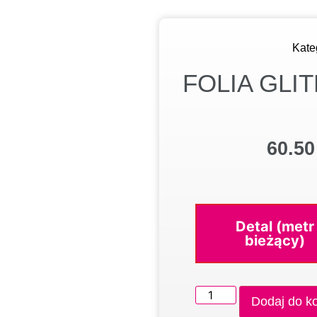
Kate
FOLIA GLI
60.5
Detal (metr
bieżący)
Dodaj do k