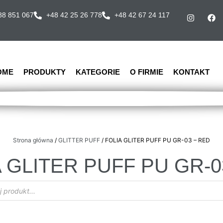
88 851 067
+48 42 25 26 778
+48 42 67 24 117
OME
PRODUKTY
KATEGORIE
O FIRMIE
KONTAKT
Strona główna
/
GLITTER PUFF
/ FOLIA GLITER PUFF PU GR-03 – RED
 GLITER PUFF PU GR-0