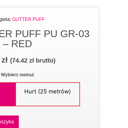
goria:
GLITTER PUFF
TER PUFF PU GR-03
– RED
0
zł
(
74.42
zł
brutto)
Wybierz metraż
Hurt (25 metrów)
oszyka