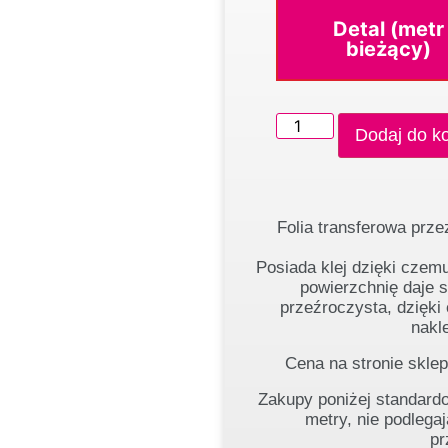
Detal (metr
bieżący)
Dodaj do k
Folia transferowa prze
Posiada klej dzięki czemu
powierzchnię daje s
przeźroczysta, dzięk
nakle
Cena na stronie sklepu
Zakupy poniżej standardo
metry, nie podlega
pr