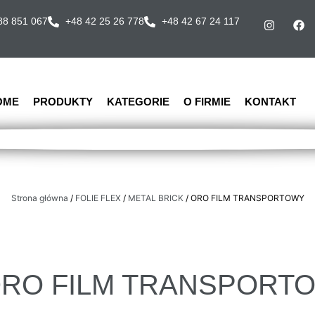
88 851 067
+48 42 25 26 778
+48 42 67 24 117
OME
PRODUKTY
KATEGORIE
O FIRMIE
KONTAKT
Strona główna
/
FOLIE FLEX
/
METAL BRICK
/ ORO FILM TRANSPORTOWY
RO FILM TRANSPORT