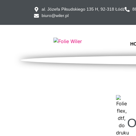
al. Józefa Piłsudskiego 135 H, 92-318 Łódź
8
biuro@wiler.pl
H
O