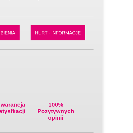
BIENIA
HURT - INFORMACJE
warancja
100%
atysfkacji
Pozytywnych
opinii