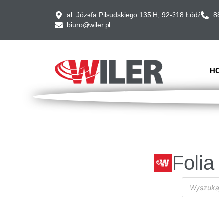
al. Józefa Piłsudskiego 135 H, 92-318 Łódź
8
biuro@wiler.pl
H
Foli