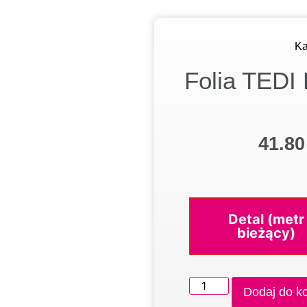
Ka
Folia TEDI
41.8
Detal (metr
bieżący)
Dodaj do k