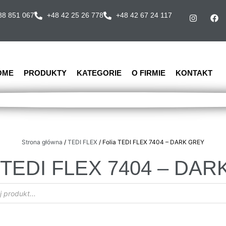
88 851 067
+48 42 25 26 778
+48 42 67 24 117
OME
PRODUKTY
KATEGORIE
O FIRMIE
KONTAKT
Strona główna
/
TEDI FLEX
/ Folia TEDI FLEX 7404 – DARK GREY
a TEDI FLEX 7404 – DA