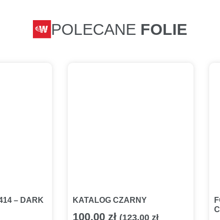
POLECANE
FOLIE
7414 – DARK
KATALOG CZARNY
F
C
100.00
zł
(
123.00
zł