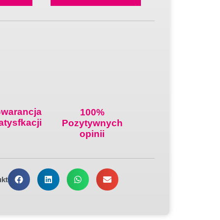
warancja
100%
atysfkacji
Pozytywnych
opinii
ukt