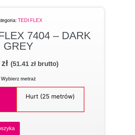
tegoria:
TEDI FLEX
 FLEX 7404 – DARK
GREY
0
zł
(
51.41
zł
brutto)
Wybierz metraż
Hurt (25 metrów)
oszyka