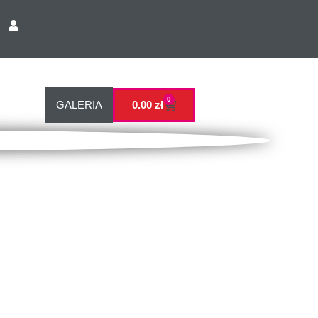
0
GALERIA
0.00
zł