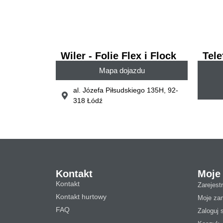
Wiler - Folie Flex i Flock
Tel
Mapa dojazdu
al. Józefa Piłsudskiego 135H, 92-
318 Łódź
Kontakt
Moje
Kontakt
Zarejestr
Kontakt hurtowy
Moje za
FAQ
Zaloguj 