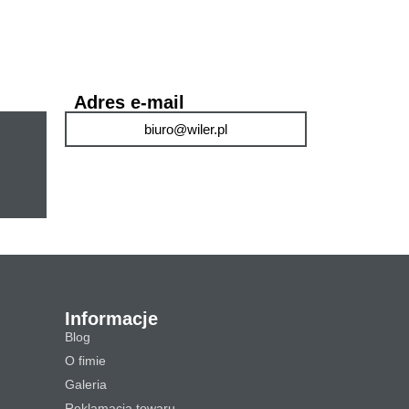
Adres e-mail
biuro@wiler.pl
Informacje
Blog
O fimie
Galeria
Reklamacja towaru