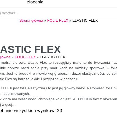
Strona główna
»
FOLIE FLEX
»
ELASTIC FLEX
ASTIC FLEX
główna
»
FOLIE FLEX
»
ELASTIC FLEX
ermotransferowa Elastic Flex to rozciągliwy materiał do tworzenia na
lnie dobrze radzi sobie przy nadrukach na odzieży sportowej – fo
rem. Jest to produkt o niewielkiej grubości i dużej elastyczności, co 
astic Flex są bardzo lekkie i przyjazne w noszeniu.
FLEX jest folią elastyczną i to jest jej główny walor. Natomiast folia n
ch sublimowanych.
lex która ma właściwości chroniące kolor jest SUB BLOCK flex z blokere
j więcej…
tlanie wszystkich wyników: 23