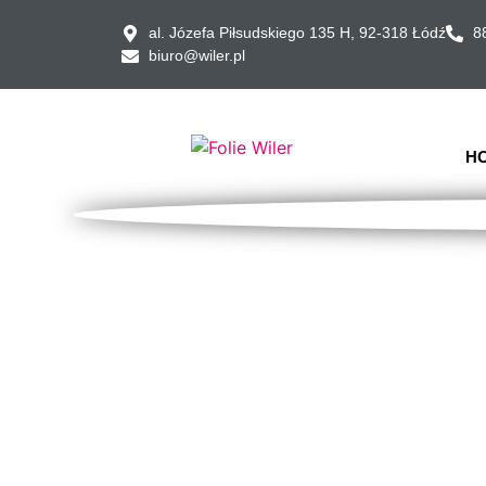
al. Józefa Piłsudskiego 135 H, 92-318 Łódź
8
biuro@wiler.pl
H