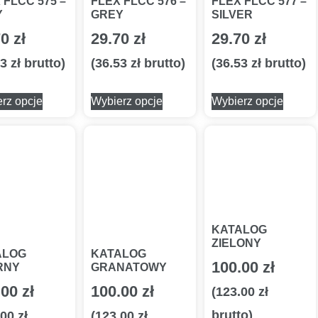
 FLCC 575 –
FLEX FLCC 576 –
FLEX FLCC 577 –
Y
GREY
SILVER
70
zł
29.70
zł
29.70
zł
53
zł
brutto)
(
36.53
zł
brutto)
(
36.53
zł
brutto)
rz opcje
Wybierz opcje
Wybierz opcje
KATALOG
ZIELONY
ALOG
KATALOG
100.00
zł
RNY
GRANATOWY
.00
zł
100.00
zł
(
123.00
zł
brutto)
.00
zł
(
123.00
zł