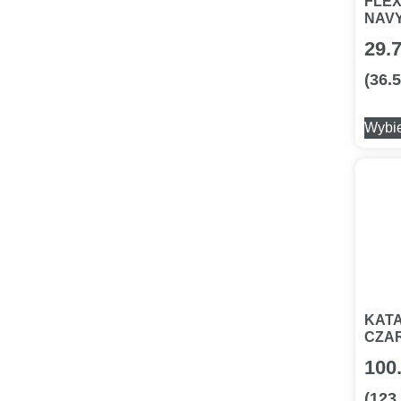
FLEX
NAV
29.
(
36.
Wybie
KAT
CZA
100
(
123