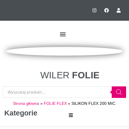
WILER
FOLIE
Strona główna
»
FOLIE FLEX
»
SILIKON FLEX 200 MIC.
Kategorie
FOLIE SUBLI-BLOCK ( BLOKUJĄCE MIGRACJĘ KOLORU)
FOLIE DO ZŁOCEŃ WYDRUKÓW CYFROWYCH NA SOFT TOUCH I PAPIER