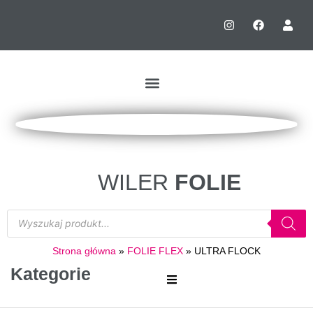
WILER
FOLIE
Strona główna
»
FOLIE FLEX
»
ULTRA FLOCK
Kategorie
FOLIE SUBLI-BLOCK ( BLOKUJĄCE MIGRACJĘ KOLORU)
FOLIE DO ZŁOCEŃ WYDRUKÓW CYFROWYCH NA SOFT TOUCH I PAPIER