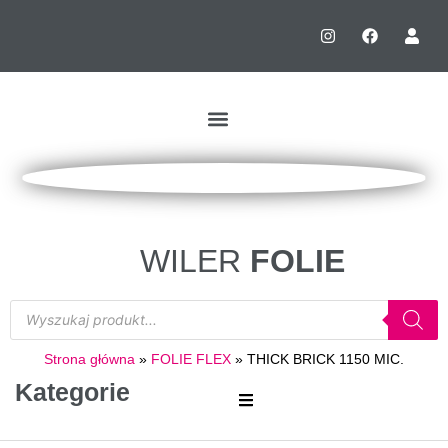
WILER
FOLIE
Strona główna
»
FOLIE FLEX
»
THICK BRICK 1150 MIC.
Kategorie
FOLIE SUBLI-BLOCK ( BLOKUJĄCE MIGRACJĘ KOLORU)
FOLIE DO ZŁOCEŃ WYDRUKÓW CYFROWYCH NA SOFT TOUCH I PAPIER